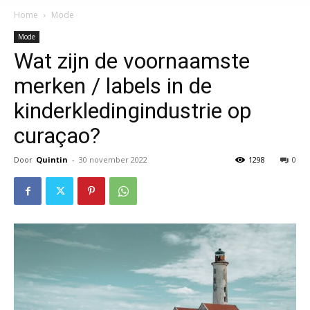
Home
Mode
Mode
Wat zijn de voornaamste
merken / labels in de
kinderkledingindustrie op
curaçao?
Door
Quintin
-
30 november 2022
1298
0