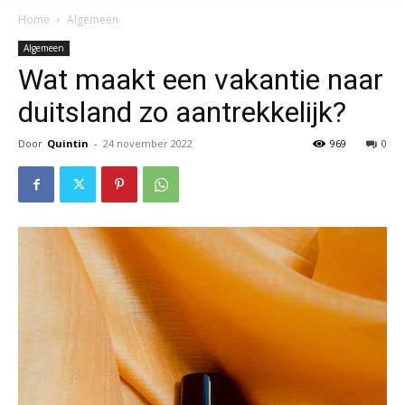
Home
Algemeen
Algemeen
Wat maakt een vakantie naar
duitsland zo aantrekkelijk?
Door
Quintin
-
24 november 2022
969
0