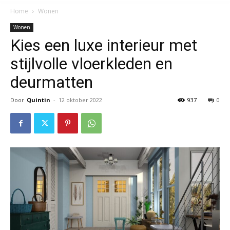
Home
Wonen
Wonen
Kies een luxe interieur met
stijlvolle vloerkleden en
deurmatten
Door
Quintin
-
12 oktober 2022
937
0