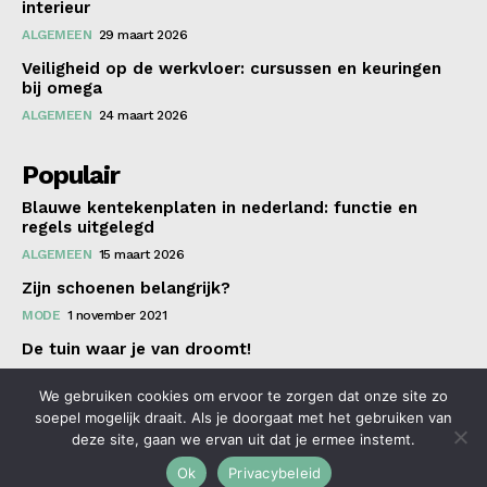
interieur
ALGEMEEN
29 maart 2026
Veiligheid op de werkvloer: cursussen en keuringen
bij omega
ALGEMEEN
24 maart 2026
Populair
Blauwe kentekenplaten in nederland: functie en
regels uitgelegd
ALGEMEEN
15 maart 2026
Zijn schoenen belangrijk?
MODE
1 november 2021
De tuin waar je van droomt!
WONEN
2 november 2021
We gebruiken cookies om ervoor te zorgen dat onze site zo
soepel mogelijk draait. Als je doorgaat met het gebruiken van
deze site, gaan we ervan uit dat je ermee instemt.
© 2021 tagDiv. All Rights Reserved. Made with Newspaper
Ok
Privacybeleid
Theme.