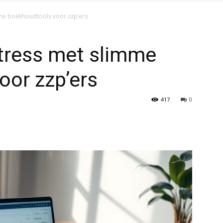
mme boekhoudtools voor zzp’ers
stress met slimme
oor zzp’ers
417
0