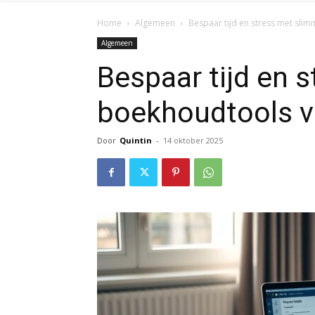
Home
Algemeen
Bespaar tijd en stress met sli
Algemeen
Bespaar tijd en 
boekhoudtools v
Door
Quintin
-
14 oktober 2025